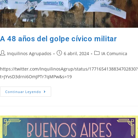
A 48 años del golpe cívico militar
Inquilinos Agrupados
6 abril, 2024
IA Comunica
https://twitter.com/InquilinosAgrup/status/1771654138834702830?
t=JYvsD3drni6OmJPTr7qMPw&s=19
Continuar Leyendo