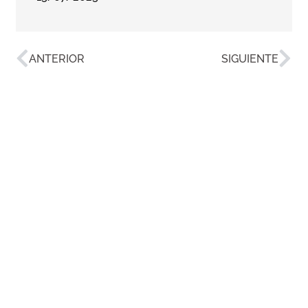
ANTERIOR
SIGUIENTE
© Asociación Civil Inquilinos Agrupados