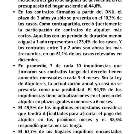
presupuesto del hogar asciende al 44,6%.
En los contratos firmados a partir del DNU,
el
plazo de 3 años ya sólo se presenta en el 10,3% de
los casos.
Como contrapartida, creció fuertemente
la participación de contratos de alquiler más
cortos. Aquellos con un período de duración menor
o igual a 1 año representan el 23,4% de los casos. Y
los contratos entre 1 y 2 años son ahora los más
frecuentes, en un 61,2% de los casos
relevados en
diciembre.
En promedio,
7 de cada 10 inquilinos/as que
firmaron sus contratos luego del decreto tienen
aumentos mensuales o cada 3-4 meses
. Sin la Ley
de Alquileres, la actualización anual ya casi
no
se
presenta como una posibilidad. El 94,3% de los
inquilinos/as tiene actualizaciones en el precio del
alquiler en plazos iguales o menores a 6 meses.
El 49,5% de los inquilinos
encuestados considera
que
tendrá dificultades para afrontar el pago del
alquiler en los próximos meses
y el 38,3%
respondió que tal vez las tenga.
El 63,7%
de los hogares inquilinos encuestados