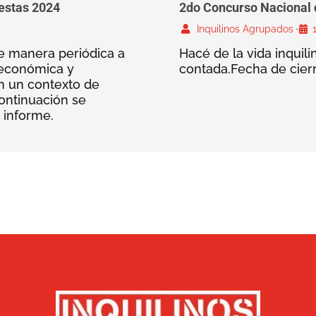
uestas 2024
2do Concurso Nacional d
Inquilinos Agrupados
•
de manera periódica a
Hacé de la vida inquil
n económica y
contada.Fecha de cier
en un contexto de
ontinuación se
a informe.