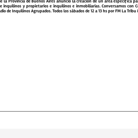
e la Provincia de Buenos Aires anunció la creación de un área específica pa
re inquilinos y propietarios e inquilinos e inmobiliarias. Conversamos con 
adio de Inquilinos Agrupados. Todos los sábados de 12 a 13 hs por FM La Tribu 