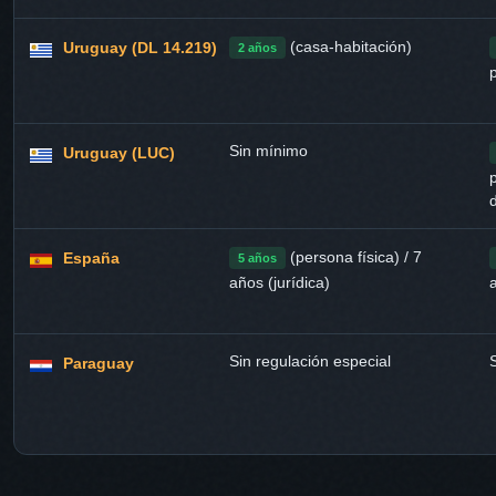
(casa-habitación)
Uruguay (DL 14.219)
2 años
Sin mínimo
Uruguay (LUC)
p
(persona física) / 7
España
5 años
años (jurídica)
Sin regulación especial
Paraguay