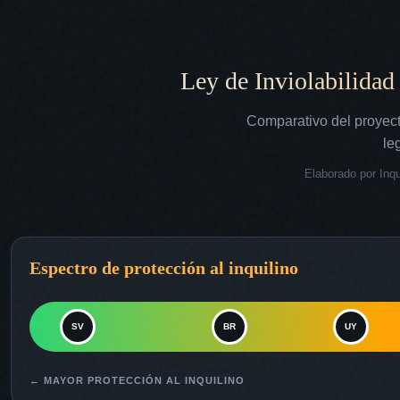
Ley de Inviolabilidad
Comparativo del proyec
le
Elaborado por Inqu
Espectro de protección al inquilino
SV
BR
UY
← MAYOR PROTECCIÓN AL INQUILINO