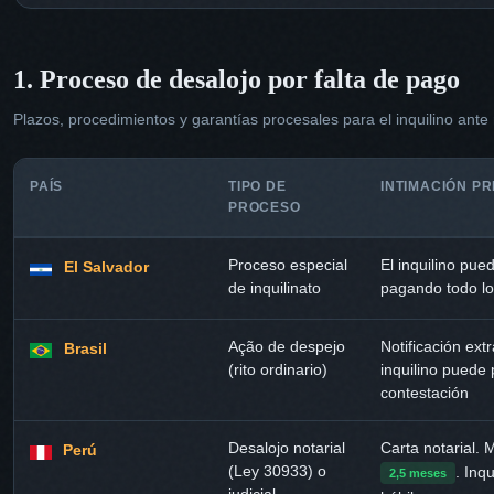
1. Proceso de desalojo por falta de pago
Plazos, procedimientos y garantías procesales para el inquilino ante 
PAÍS
TIPO DE
INTIMACIÓN PR
PROCESO
Proceso especial
El inquilino pue
El Salvador
de inquilinato
pagando todo l
Ação de despejo
Notificación extr
Brasil
(rito ordinario)
inquilino puede 
contestación
Desalojo notarial
Carta notarial.
Perú
(Ley 30933) o
. Inqu
2,5 meses
judicial