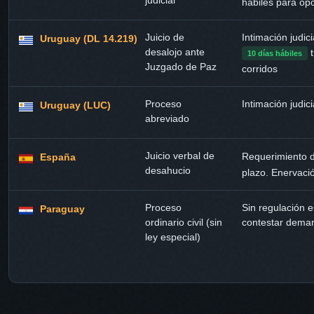
hábiles para op
Juicio de
Intimación judic
Uruguay (DL 14.219)
desalojo ante
t
10 días hábiles
Juzgado de Paz
corridos
Proceso
Intimación judici
Uruguay (LUC)
abreviado
Juicio verbal de
Requerimiento 
España
desahucio
plazo. Enervació
Proceso
Sin regulación e
Paraguay
ordinario civil (sin
contestar dema
ley especial)